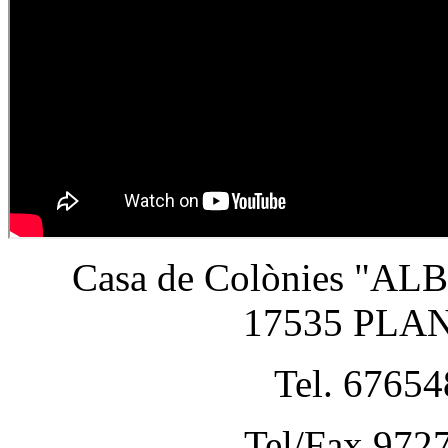
Casa de Colònies "A
17535 PLA
Tel. 6765
Tel/Fax 972